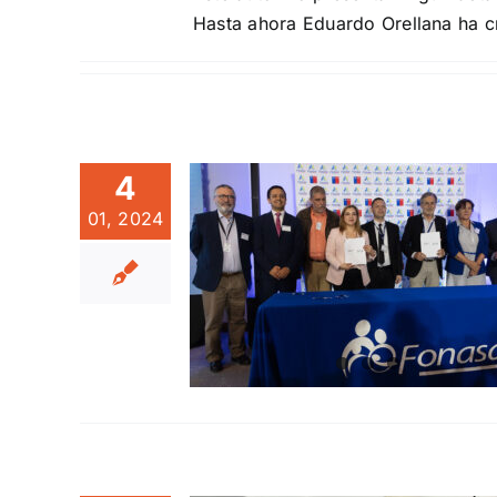
Hasta ahora Eduardo Orellana ha c
4
01, 2024
PITAL
ITUCIÓN
A A NIVEL
IONAL
tegorized