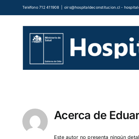
Saltar
Teléfono 712 411908
|
oirs@hospitaldeconstitucion.cl - hospit
al
contenido
Acerca de
Eduar
Este autor no presenta ningún detal